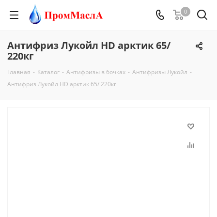
0
Антифриз Лукойл HD арктик 65/
220кг
Главная
-
Каталог
-
Антифризы в бочках
-
Антифризы Лукойл
-
Антифриз Лукойл HD арктик 65/ 220кг