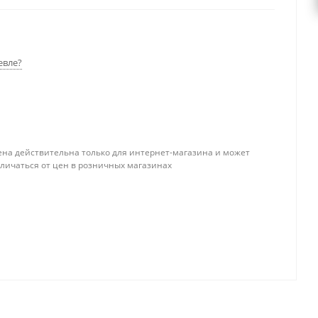
я и подвижной лесозаготовительной и горной
оких температурных диапазонах (от –55 0С до +35
емный холодный пуск.
евле?
ена действительна только для интернет-магазина и может
тличаться от цен в розничных магазинах