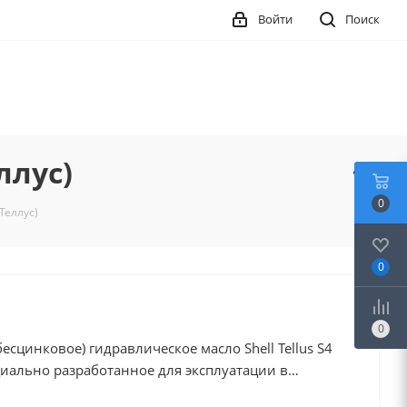
Войти
Поиск
ллус)
0
Теллус)
0
0
есцинковое) гидравлическое масло Shell Tellus S4
иально разработанное для эксплуатации в
начено для гидравлических систем и приводов