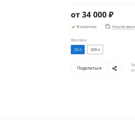
стационарного оборудовани
техники. Применяется в шир
от
34 000 ₽
0С), обеспечивает беспробл
В наличии
Нашли деш
Фасовка
20 л
209 л
Ц
Поделиться
о