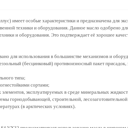
ллус)
имеет особые характеристики и предназначена для экс
твенной техники и оборудования.
Данное масло одобрено для
хники и оборудования. Это подтверждает её
хорошее качест
овано для использования в большинстве механизмов и обору
беззольный (бесцинковый) противоизносный пакет присадок
ьного типа;
 огнестойкими сортами;
 элементов, эксплуатируемых в среде минеральных жидкост
темы горнодобывающей, строительной, лесозаготовительной 
ературах (в арктических условиях).
lus S4 VX32 предусматривает использование масла в широком