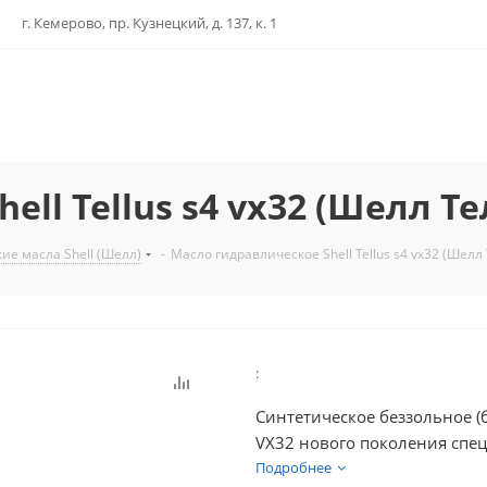
г. Кемерово, пр. Кузнецкий, д. 137, к. 1
ll Tellus s4 vx32 (Шелл Те
ие масла Shell (Шелл)
-
Масло гидравлическое Shell Tellus s4 vx32 (Шелл 
:
Синтетическое беззольное (б
VX32 нового поколения спец
северных условиях, предназ
Подробнее