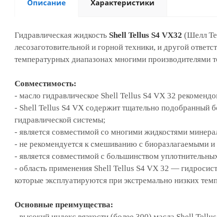
Описание
Характеристики
Гидравлическая жидкость
Shell Tellus S4 VX32
(Шелл Те
лесозаготовительной и горной техники, и другой ответс
температурных диапазонах многими производителями те
Совместимость:
-
масло гидравлическое Shell Tellus S4 VX 32 рекоменд
-
Shell Tellus S4 VX содержит тщательно подобранный 
гидравлической системы;
-
является совместимой со многими жидкостями минерал
-
не рекомендуется к смешиванию с биоразлагаемыми и
-
является совместимой с большинством уплотнительных
-
область применения Shell Tellus S4 VX 32 — гидросис
которые эксплуатируются при экстремально низких темп
Основные преимущества:
-
высокий индекс вязкости (более 300) масла Shell Tel