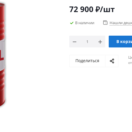
72 900
₽
/шт
В наличии
Нашли деш
В корз
Ц
Поделиться
о