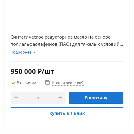
Синтетическое редукторное масло на основе
полиальфаолефинов (ПАО) для тяжелых условий
эксплуатации, обеспечивает отличное смазывание
Подробнее
и высокую степень защиты шестерен,
увеличивает срок службы оборудования. Класс
950 000
₽
/шт
вязкости ISO VG 3200.
В наличии
Нашли дешевле?
В корзину
Купить в 1 клик