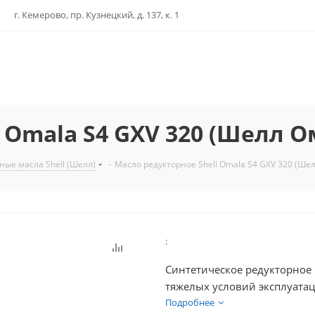
г. Кемерово, пр. Кузнецкий, д. 137, к. 1
 Omala S4 GXV 320 (Шелл О
ные масла Shell (Шелл)
-
Масло редукторное Shell Omala S4 GXV 320 (Ше
:
Синтетическое редукторное
тяжелых условий эксплуата
степень защиты шестерен, у
Подробнее