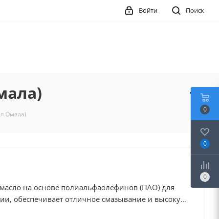
Войти
Поиск
мала)
0
лл Омала)
0
0
 масло на основе полиальфаолефинов (ПАО) для
ции, обеспечивает отличное смазывание и высокую
величивает срок службы оборудования. Класс