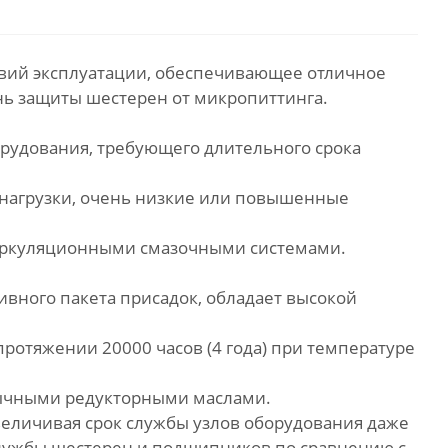
овий эксплуатации, обеспечивающее отличное
нь защиты шестерен от микропиттинга.
борудования, требующего длительного срока
 нагрузки, очень низкие или повышенные
циркуляционными смазочными системами.
вного пакета присадок, обладает высокой
протяжении 20000 часов (4 года) при температуре
бычными редукторными маслами.
увеличивая срок службы узлов оборудования даже
 службы шестерен и подшипников по сравнению с