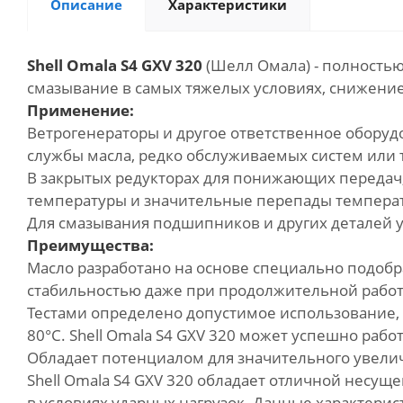
Описание
Характеристики
Shell Omala S4 GXV 320
(Шелл Омала)
- полность
смазывание в самых тяжелых условиях, снижение
Применение:
Ветрогенераторы и другое ответственное оборудо
службы масла, редко обслуживаемых систем или 
В закрытых редукторах для понижающих передач,
температуры и значительные перепады темпера
Для смазывания подшипников и других деталей 
Преимущества:
Масло разработано на основе специально подобр
стабильностью даже при продолжительной работе
Тестами определено допустимое использование, б
80°C. Shell Omala S4 GXV 320 может успешно рабо
Обладает потенциалом для значительного увел
Shell Omala S4 GXV 320 обладает отличной несущ
в условиях ударных нагрузок. Данные характери