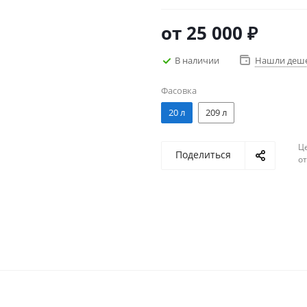
вязкости ISO VG 320.
от
25 000 ₽
В наличии
Нашли деш
Фасовка
20 л
209 л
Ц
Поделиться
о