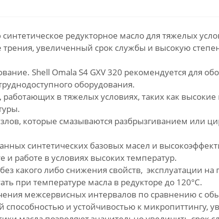
ю синтетическое редукторное масло для тяжелых усл
 трения, увеличенный срок службы и высокую степе
вание. Shell Omala S4 GXV 320 рекомендуется для о
труднодоступного оборудования.
 работающих в тяжелых условиях, таких как высокие
туры.
узлов, которые смазываются разбрызгиванием или 
анных синтетических базовых масел и высокоэффекти
 и работе в условиях высоких температур.
ез какого либо снижения свойств, эксплуатации на 
тать при температуре масла в редукторе до 120°C.
ичения межсервисных интервалов по сравнению с о
ей способностью и устойчивостью к микропиттингу, 
стики масла позволяют значительно увеличить срок