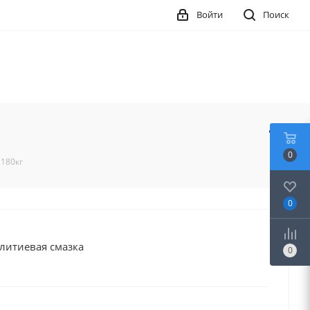
Войти
Поиск
0
 180кг
0
литиевая смазка
0