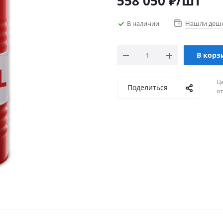
558 050
₽
/шт
В наличии
Нашли деш
В корз
Ц
Поделиться
о