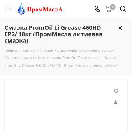
0
Смазка PromOil Li Grease 460HD
EP2/ 18кг (ПромМасла литиевая
смазка)
Главная
-
Каталог
-
Смазки и смазочные материалы в бочках
-
Смазки и смазочные материалы PromOil (ПромМасла)
-
Смазка
PromOil Li Grease 460HD EP2/ 18кг (ПромМасла литиевая смазка)