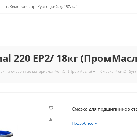
г. Кемерово, пр. Кузнецкий, д. 137, к. 1
al 220 EP2/ 18кг (ПромМас
зки и смазочные материалы PromOil (ПромМасла)
-
Смазка PromOil Syn
Смазка для подшипников ст
Подробнее