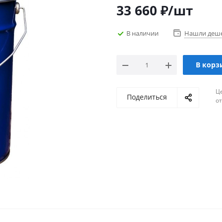
33 660
₽
/шт
В наличии
Нашли деш
В корз
Ц
Поделиться
о