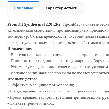
Описание
Характеристики
PromOil Synthermal 220 EP2
(ПромМасла синтетическа
адгезионными свойствами, противозадирных присадок 
температур. Смазка превосходит по своим показателям
обладает
улучшенными адгезионными свойствами и уст
Применение:
- В
сесезонная смазка,
широчайшего спектра применени
- Применяется в
подшипниках стационарного оборудов
-
Рекомендуется для применения в
тяжелонагруженном
-
Использование данного продукта
позволяет отказатьс
Преимущества:
-
Эффективно защищает от коррозии;
-
Предотвращает изменение консистенции смазки в шир
-
Предотвращает задиры и трещины при высоких нагруз
-
Снижает трение и износ;