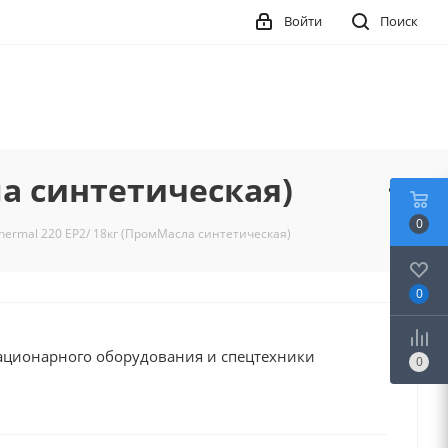
Войти
Поиск
ла синтетическая)
0
thermal 220 EP2/ 18кг (ПромМасла синтетическая)
0
ационарного оборудования и спецтехники
0