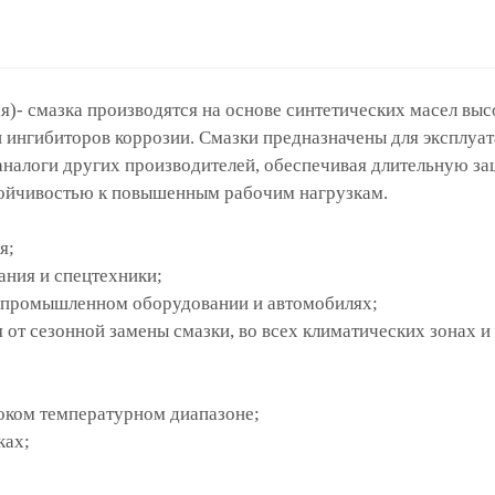
я)
- смазка
производятся на основе синтетических масел выс
и ингибиторов
коррозии. Смазки предназначены для эксплуа
 аналоги других
производителей, обеспечивая длительную за
ойчивостью к повышенным рабочим нагрузкам.
я;
ания и
спецтехники;
 промышленном оборудовании и
автомобилях;
я от сезонной замены смазки, во
всех климатических зонах 
оком температурном диапазоне;
ках;