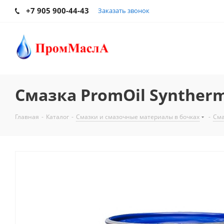
+7 905 900-44-43
Заказать звонок
Смазка PromOil Syntherm
Главная
-
Каталог
-
Смазки и смазочные материалы в бочках
-
Сма